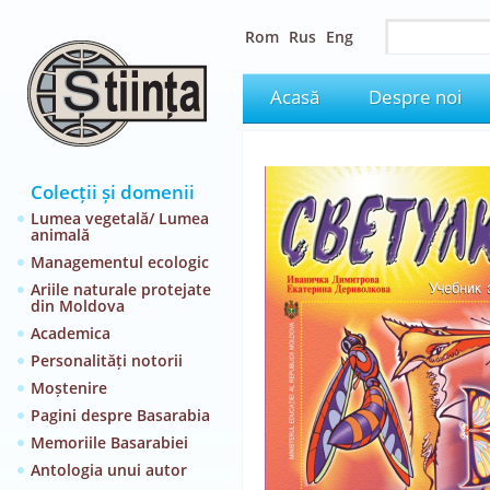
Rom
Rus
Eng
Acasă
Despre noi
Colecții și domenii
Lumea vegetală/ Lumea
animală
Managementul ecologic
Ariile naturale protejate
din Moldova
Academica
Personalități notorii
Moștenire
Pagini despre Basarabia
Memoriile Basarabiei
Antologia unui autor