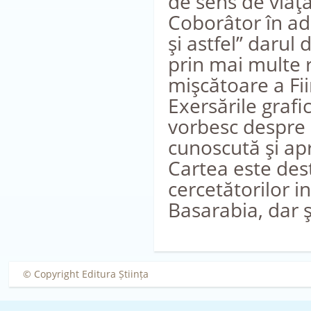
de sens de viaţă
Coborâtor în ad
şi astfel” darul
prin mai multe r
mişcătoare a Fii
Exersările grafi
vorbesc despre c
cunoscută şi apr
Cartea este dest
cercetătorilor 
Basarabia, dar ş
© Copyright Editura Știința