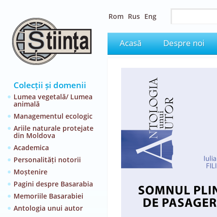
Rom
Rus
Eng
Acasă
Despre noi
Colecții și domenii
Lumea vegetală/ Lumea
animală
Managementul ecologic
Ariile naturale protejate
din Moldova
Academica
Personalități notorii
Moștenire
Pagini despre Basarabia
Memoriile Basarabiei
Antologia unui autor