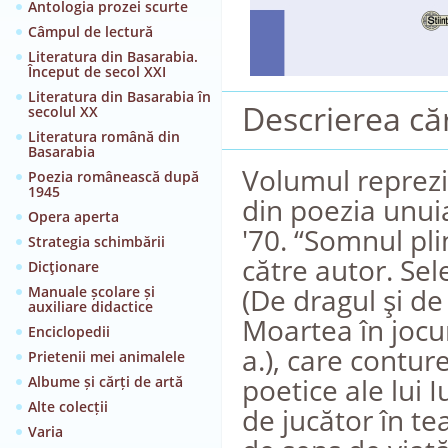
Antologia prozei scurte
Câmpul de lectură
Literatura din Basarabia.
Început de secol XXI
Literatura din Basarabia în
Descrierea căr
secolul XX
Literatura română din
Basarabia
Volumul reprezi
Poezia românească după
1945
din poezia unuia
Opera aperta
'70. “Somnul pli
Strategia schimbării
către autor. Sele
Dicţionare
(De dragul şi de
Manuale școlare și
auxiliare didactice
Moartea în jocur
Enciclopedii
a.), care contu
Prietenii mei animalele
poetice ale lui I
Albume și cărți de artă
Alte colecții
de jucător în te
Varia