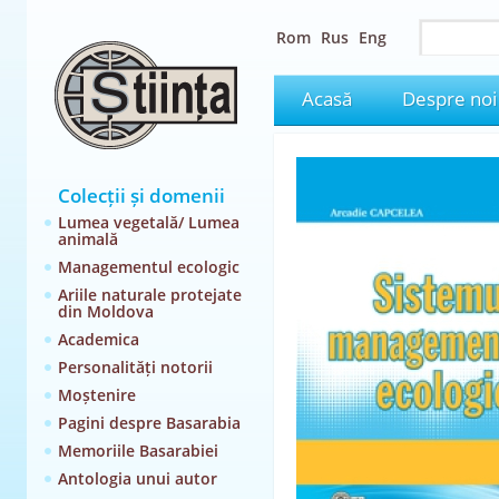
Rom
Rus
Eng
Acasă
Despre noi
Colecții și domenii
Lumea vegetală/ Lumea
animală
Managementul ecologic
Ariile naturale protejate
din Moldova
Academica
Personalități notorii
Moștenire
Pagini despre Basarabia
Memoriile Basarabiei
Antologia unui autor