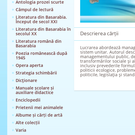
Antologia prozei scurte
Câmpul de lectură
Literatura din Basarabia.
Început de secol XXI
Literatura din Basarabia în
Descrierea cărții
secolul XX
Literatura română din
Basarabia
Lucrarea abordează managem
sistem unitar. Autorul descr
Poezia românească după
managementului public, defi
1945
transformărilor sociale şi a
Opera aperta
inclusiv prevederile formul
politicii ecologice, proble
Strategia schimbării
politicile, legislaţia şi sta
Dicţionare
Manuale școlare și
auxiliare didactice
Enciclopedii
Prietenii mei animalele
Albume și cărți de artă
Alte colecții
Varia