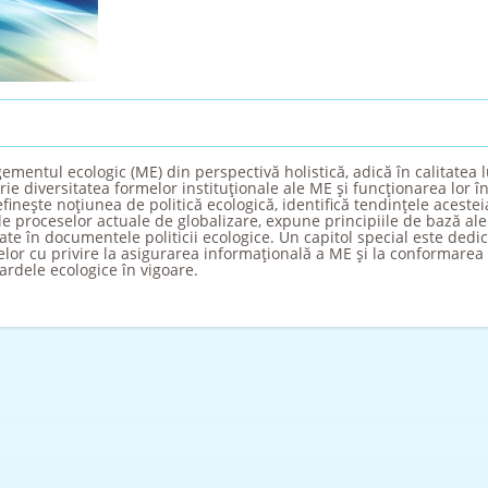
entul ecologic (ME) din perspectivă holistică, adică în calitatea
ie diversitatea formelor instituţionale ale ME şi funcţionarea lor în
neşte noţiunea de politică ecologică, identifică tendinţele acesteia
le proceselor actuale de globalizare, expune principiile de bază ale 
ate în documentele politicii ecologice. Un capitol special este dedi
melor cu privire la asigurarea informaţională a ME şi la conformarea
ndardele ecologice în vigoare.