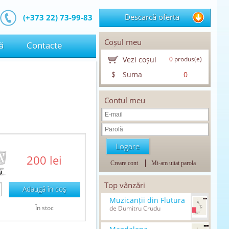
Descarcă oferta
(+373 22) 73-99-83
Coșul meu
ă
Contacte
Vezi coșul
0
produs(e)
$
Suma
0
Contul meu
200 lei
Creare cont
Mi-am uitat parola
Top vânzări
Adaugă în coş
Muzicanții din Flutura
În stoc
de Dumitru Crudu