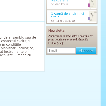
Magdalena
de Vlad Ioviță
O sumă de cuvinte și
alte p...
de Aureliu Busuioc
Newsletter
Abonează-te la newsletterul nostru și vei
 lui de ansamblu sau de
primi noutăți cu tot ce se întâmplă la
 contextul evoluţiei
Editura Știința
 în condiţiile
planificării ecologice,
cat instrumentelor
 activităţii umane cu