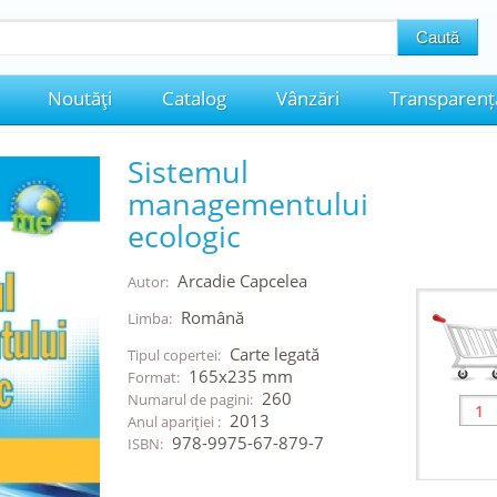
Noutăţi
Catalog
Vânzări
Transparenț
Sistemul
managementului
ecologic
Arcadie Capcelea
Autor:
Română
Limba:
Carte legată
Tipul copertei:
165x235 mm
Format:
260
Numarul de pagini:
2013
Anul apariţiei :
978-9975-67-879-7
ISBN: