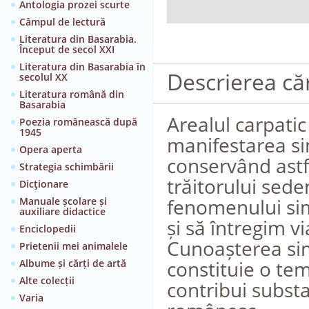
Antologia prozei scurte
Câmpul de lectură
Literatura din Basarabia.
Început de secol XXI
Literatura din Basarabia în
Descrierea căr
secolul XX
Literatura română din
Basarabia
Arealul carpatic
Poezia românească după
1945
manifestarea si
Opera aperta
conservând astfe
Strategia schimbării
trăitorului sede
Dicţionare
fenomenului sim
Manuale școlare și
auxiliare didactice
și să întregim vi
Enciclopedii
Cunoașterea sim
Prietenii mei animalele
constituie o tem
Albume și cărți de artă
Alte colecții
contribui substa
Varia