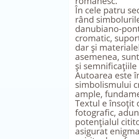
românesc.
În cele patru se
rând simboluril
danubiano-pontic
cromatic, supor
dar şi materiale
asemenea, sunt i
şi semnificaţiile
Autoarea este î
simbolismului c
ample, fundame
Textul e însoţit
fotografic, adun
potenţialul citi
asigurat enigmat