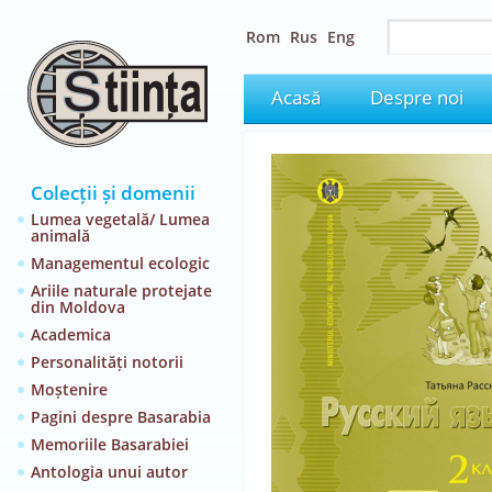
Rom
Rus
Eng
Acasă
Despre noi
Colecții și domenii
Lumea vegetală/ Lumea
animală
Managementul ecologic
Ariile naturale protejate
din Moldova
Academica
Personalități notorii
Moștenire
Pagini despre Basarabia
Memoriile Basarabiei
Antologia unui autor