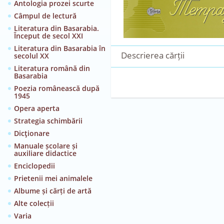
Antologia prozei scurte
Câmpul de lectură
Literatura din Basarabia.
Început de secol XXI
Literatura din Basarabia în
Descrierea cărții
secolul XX
Literatura română din
Basarabia
Poezia românească după
1945
Opera aperta
Strategia schimbării
Dicţionare
Manuale școlare și
auxiliare didactice
Enciclopedii
Prietenii mei animalele
Albume și cărți de artă
Alte colecții
Varia