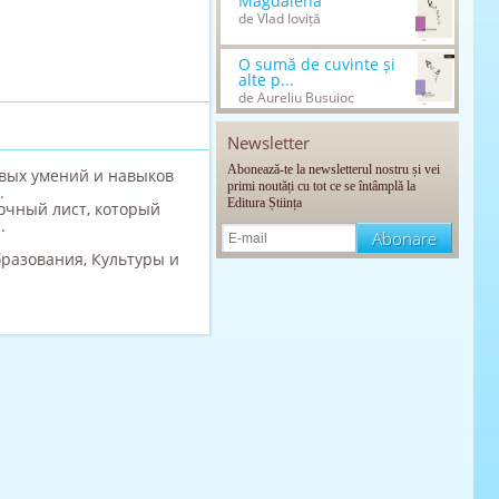
Magdalena
de Vlad Ioviță
O sumă de cuvinte și
alte p...
de Aureliu Busuioc
Newsletter
Abonează-te la newsletterul nostru și vei
вых умений и навыков
primi noutăți cu tot ce se întâmplă la
.
Editura Știința
очный лист, который
.
бразования, Культуры и