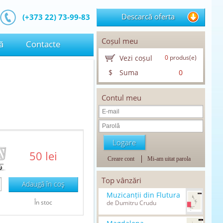
Descarcă oferta
(+373 22) 73-99-83
Coșul meu
ă
Contacte
Vezi coșul
0
produs(e)
$
Suma
0
Contul meu
50 lei
Creare cont
Mi-am uitat parola
Top vânzări
Adaugă în coş
Muzicanții din Flutura
În stoc
de Dumitru Crudu