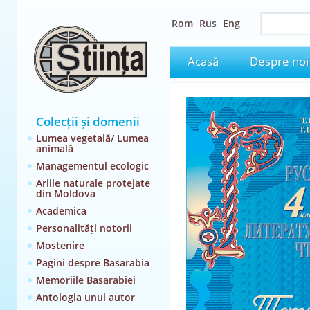
Rom
Rus
Eng
Acasă
Despre noi
Colecții și domenii
Lumea vegetală/ Lumea
animală
Managementul ecologic
Ariile naturale protejate
din Moldova
Academica
Personalități notorii
Moștenire
Pagini despre Basarabia
Memoriile Basarabiei
Antologia unui autor