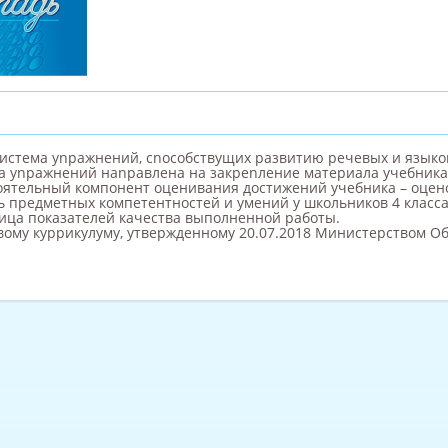
cиcтeмa ynpaжнeний, cnocoбcтвyщих pазвитию peчевых и языко
a ynpaжнений нanpaвлена нa зaкpenлeниe мaтepиaлa yчeбникa
оятельный компонент оценивания достижений учебника – оцен
ь предметных компетентностей и умений у школьников 4 класса
лица показателей качества выполненной работы.
овому куррикулуму, утвержденному 20.07.2018 Министерством О