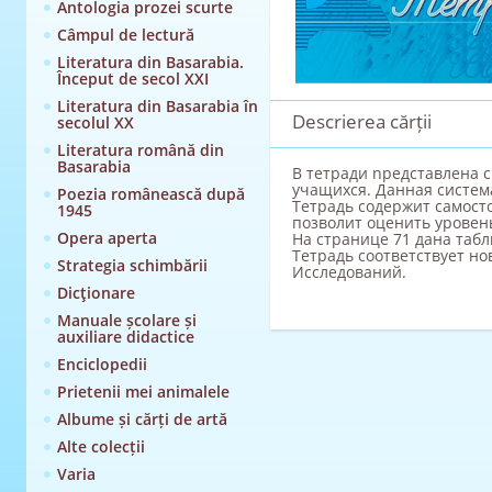
Antologia prozei scurte
Câmpul de lectură
Literatura din Basarabia.
Început de secol XXI
Literatura din Basarabia în
Descrierea cărții
secolul XX
Literatura română din
Basarabia
B тeтpaди npeдcтaвлена 
yчащихся. Данная cиcтeм
Poezia românească după
Teтpaдь coдержит caмост
1945
позволит оценить уровен
Opera aperta
Ha cтpaнице 71 данa таб
Teтpaдь соответствует н
Strategia schimbării
Исследований.
Dicţionare
Manuale școlare și
auxiliare didactice
Enciclopedii
Prietenii mei animalele
Albume și cărți de artă
Alte colecții
Varia