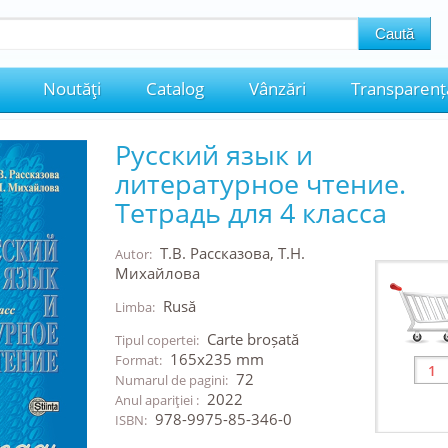
Noutăţi
Catalog
Vânzări
Transparenț
Русский язык и
литературное чтение.
Тетрадь для 4 класса
Т.В. Рассказова, Т.Н.
Autor:
Михайлова
Rusă
Limba:
Carte broșată
Tipul copertei:
165x235 mm
Format:
72
Numarul de pagini:
2022
Anul apariţiei :
978-9975-85-346-0
ISBN: