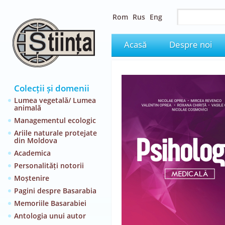
Rom
Rus
Eng
Acasă
Despre noi
Colecții și domenii
Lumea vegetală/ Lumea
animală
Managementul ecologic
Ariile naturale protejate
din Moldova
Academica
Personalități notorii
Moștenire
Pagini despre Basarabia
Memoriile Basarabiei
Antologia unui autor