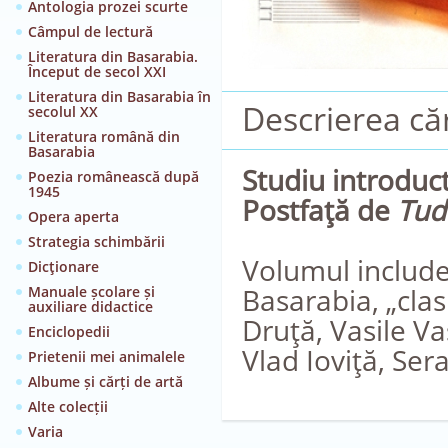
Antologia prozei scurte
Câmpul de lectură
Literatura din Basarabia.
Început de secol XXI
Literatura din Basarabia în
Descrierea căr
secolul XX
Literatura română din
Basarabia
Studiu introduct
Poezia românească după
1945
Postfaţă de
Tud
Opera aperta
Strategia schimbării
Volumul include 
Dicţionare
Basarabia, „clas
Manuale școlare și
auxiliare didactice
Druţă, Vasile Va
Enciclopedii
Vlad Ioviţă, Ser
Prietenii mei animalele
Albume și cărți de artă
Alte colecții
Varia