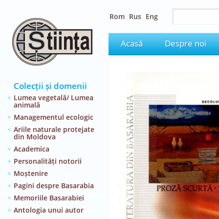
Rom
Rus
Eng
Acasă
Despre noi
Colecții și domenii
Lumea vegetală/ Lumea
animală
Managementul ecologic
Ariile naturale protejate
din Moldova
Academica
Personalități notorii
Moștenire
Pagini despre Basarabia
Memoriile Basarabiei
Antologia unui autor