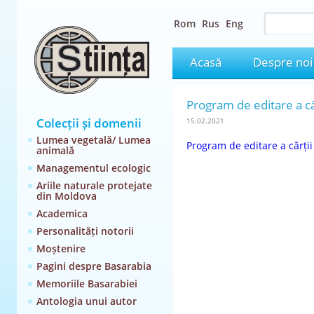
Rom
Rus
Eng
Acasă
Despre noi
Program de editare a că
Colecții și domenii
15.02.2021
Lumea vegetală/ Lumea
Program de editare a cărții
animală
Managementul ecologic
Ariile naturale protejate
din Moldova
Academica
Personalități notorii
Moștenire
Pagini despre Basarabia
Memoriile Basarabiei
Antologia unui autor