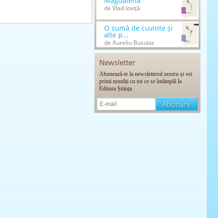
Magdalena
de Vlad Ioviță
O sumă de cuvinte și
alte p...
de Aureliu Busuioc
Newsletter
Abonează-te la newsletterul nostru și vei
primi noutăți cu tot ce se întâmplă la
Editura Știința