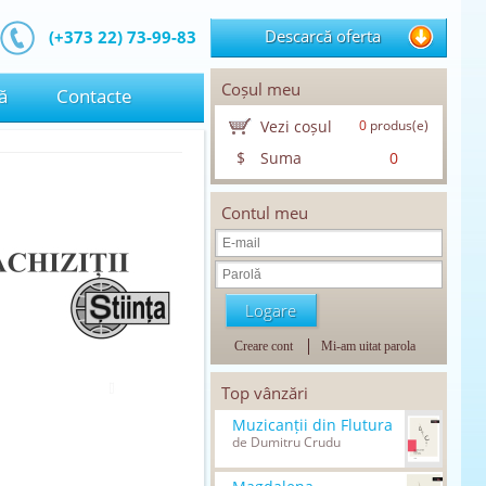
Descarcă oferta
(+373 22) 73-99-83
Coșul meu
ă
Contacte
Vezi coșul
0
produs(e)
$
Suma
0
Contul meu
Creare cont
Mi-am uitat parola
Top vânzări
Muzicanții din Flutura
de Dumitru Crudu