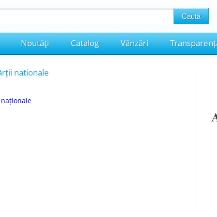
Noutăţi
Catalog
Vânzări
Transparenț
rții nationale
 naționale