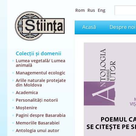
Rom
Rus
Eng
Acasă
Despre noi
Colecții și domenii
Lumea vegetală/ Lumea
animală
Managementul ecologic
Ariile naturale protejate
din Moldova
Academica
Personalități notorii
Moștenire
Pagini despre Basarabia
Memoriile Basarabiei
Antologia unui autor