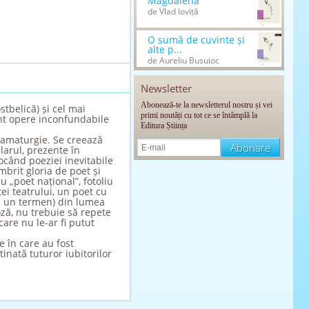
Magdalena
de Vlad Ioviță
O sumă de cuvinte și
alte p...
de Aureliu Busuioc
Newsletter
Abonează-te la newsletterul nostru și vei
stbelică) și cel mai
primi noutăți cu tot ce se întâmplă la
nt opere inconfundabile
Editura Știința
dramaturgie. Se creează
larul, prezente în
ocând poeziei inevitabile
brit gloria de poet și
u „poet național”, fotoliu
ei teatrului, un poet cu
ăm un termen) din lumea
ză, nu trebuie să repete
care nu le-ar fi putut
 în care au fost
inată tuturor iubitorilor