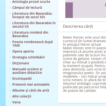
Antologia prozei scurte
Câmpul de lectură
Literatura din Basarabia.
Început de secol XXI
Literatura din Basarabia în
Descrierea cărții
secolul XX
Literatura română din
Basarabia
Matei Vișniec este unul dint
cunoscut (în lume) dramatu
Poezia românească după
în peisajul literar actual.
1945
Matei Vișniec este în poezie
Opera aperta
impresia că anume acest as
poemele sale de la bun înce
Strategia schimbării
scene de gelozie. Uneori ch
chiar au întinat o posibilă 
Dicţionare
la moment ocupat). Pentru c
Manuale școlare și
voce distinctă, care scrie 
auxiliare didactice
imaginarului poetic. Or as
modelele – nici măcar propri
Enciclopedii
scrie nimeni, în afară de ti
Volumul antologic cuprinde
Prietenii mei animalele
publicate pe parcursul timp
Albume și cărți de artă
de poezie de calitate.
Alte colecții
Varia