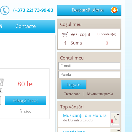
Descarcă oferta
(+373 22) 73-99-83
Coșul meu
ă
Contacte
Vezi coșul
0
produs(e)
$
Suma
0
Contul meu
80 lei
Creare cont
Mi-am uitat parola
Adaugă în coş
Top vânzări
În stoc
Muzicanții din Flutura
de Dumitru Crudu