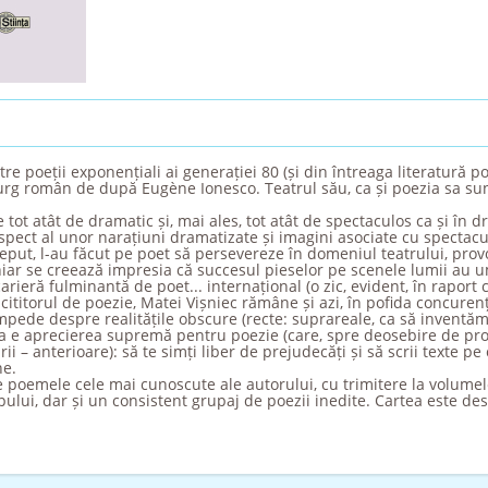
re poeții exponențiali ai generației 80 (și din întreaga literatură po
rg român de după Eugène Ionesco. Teatrul său, ca și poezia sa su
 tot atât de dramatic și, mai ales, tot atât de spectaculos ca și în 
pect al unor narațiuni dramatizate și imagini asociate cu spectacu
put, l-au făcut pe poet să persevereze în domeniul teatrului, prov
iar se creează impresia că succesul pieselor pe scenele lumii au um
carieră fulminantă de poet... internațional (o zic, evident, în raport c
ititorul de poezie, Matei Vișniec rămâne și azi, în pofida concurenț
limpede despre realitățile obscure (recte: suprareale, ca să invent
ta e aprecierea supremă pentru poezie (care, spre deosebire de pro
i – anterioare): să te simți liber de prejudecăți și să scrii texte pe 
ne.
 poemele cele mai cunoscute ale autorului, cu trimitere la volumele
ului, dar și un consistent grupaj de poezii inedite. Cartea este dest