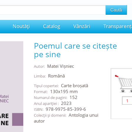
Noutăţi
Catalog
Vânzări
Transparenț
Poemul care se citește
pe sine
Matei Vișniec
Autor:
Română
Limba:
Carte broșată
Tipul copertei:
130x195 mm
Format:
152
Numarul de pagini:
2023
Anul apariţiei :
978-9975-85-399-6
ISBN:
Antologia unui
Colecţii şi domenii:
autor