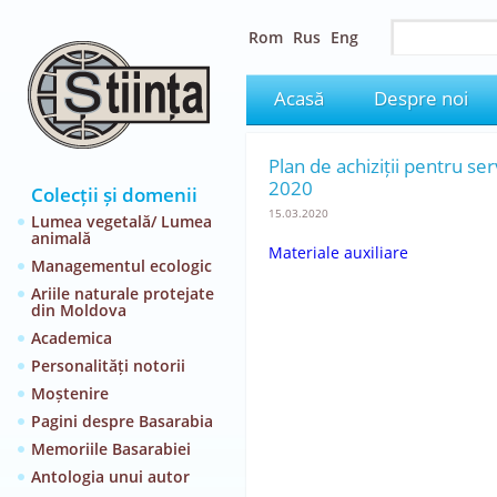
Rom
Rus
Eng
Acasă
Despre noi
Plan de achiziții pentru se
2020
Colecții și domenii
15.03.2020
Lumea vegetală/ Lumea
animală
Materiale auxiliare
Managementul ecologic
Ariile naturale protejate
din Moldova
Academica
Personalități notorii
Moștenire
Pagini despre Basarabia
Memoriile Basarabiei
Antologia unui autor