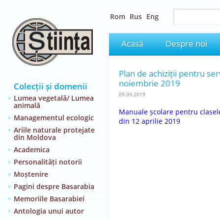
Rom
Rus
Eng
Acasă
Despre noi
Plan de achiziții pentru se
noiembrie 2019
Colecții și domenii
09.09.2019
Lumea vegetală/ Lumea
animală
Manuale școlare pentru clasele 
Managementul ecologic
din 12 aprilie 2019
Ariile naturale protejate
din Moldova
Academica
Personalități notorii
Moștenire
Pagini despre Basarabia
Memoriile Basarabiei
Antologia unui autor