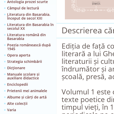
Antologia prozei scurte
Câmpul de lectură
Literatura din Basarabia.
Început de secol XXI
Literatura din Basarabia în
Descrierea căr
secolul XX
Literatura română din
Basarabia
Ediția de față 
Poezia românească după
1945
literară a lui 
Opera aperta
literaturii și c
Strategia schimbării
îndrumător și an
Dicţionare
școală, presă, ac
Manuale școlare și
auxiliare didactice
Enciclopedii
Volumul 1 este c
Prietenii mei animalele
texte poetice din
Albume și cărți de artă
Alte colecții
timpul vieți, în
Varia