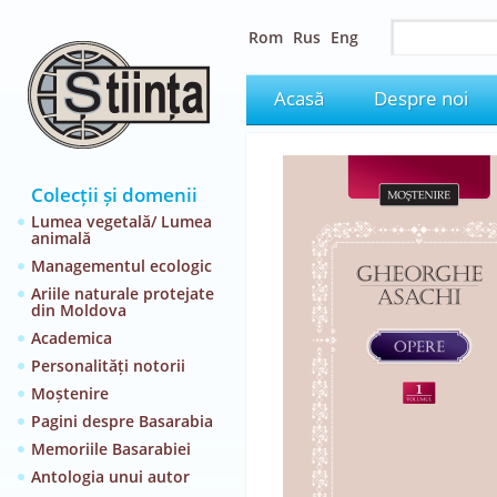
Rom
Rus
Eng
Acasă
Despre noi
Colecții și domenii
Lumea vegetală/ Lumea
animală
Managementul ecologic
Ariile naturale protejate
din Moldova
Academica
Personalități notorii
Moștenire
Pagini despre Basarabia
Memoriile Basarabiei
Antologia unui autor