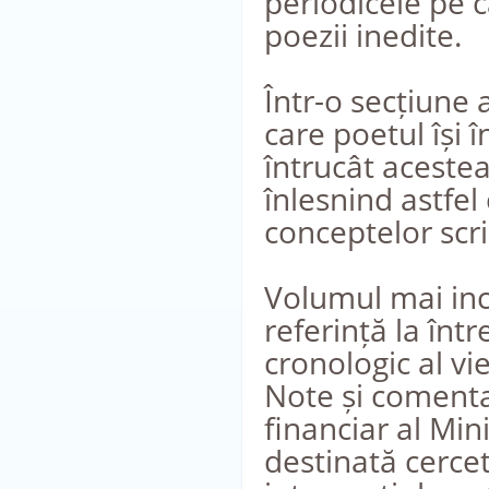
periodicele pe c
poezii inedite.
Într-o secțiune 
care poetul își 
întrucât aceste
înlesnind astfel
conceptelor scri
Volumul mai incl
referință la înt
cronologic al vieț
Note și comentar
financiar al Min
destinată cercetă