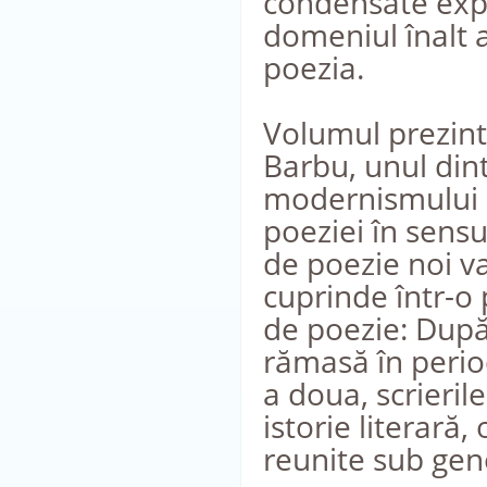
condensate expr
domeniul înalt a
poezia.
Volumul prezintă
Barbu, unul dint
modernismului li
poeziei în sens
de poezie noi va
cuprinde într-o
de poezie: După 
rămasă în period
a doua, scrierile
istorie literară,
reunite sub gen