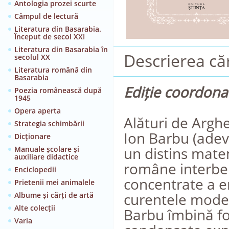
Antologia prozei scurte
Câmpul de lectură
Literatura din Basarabia.
Început de secol XXI
Literatura din Basarabia în
Descrierea căr
secolul XX
Literatura română din
Basarabia
Ediție coordona
Poezia românească după
1945
Opera aperta
Alături de Argh
Strategia schimbării
Ion Barbu (adev
Dicţionare
un distins mate
Manuale școlare și
auxiliare didactice
române interbeli
Enciclopedii
concentrate a e
Prietenii mei animalele
curentele mode
Albume și cărți de artă
Alte colecții
Barbu îmbină fo
Varia