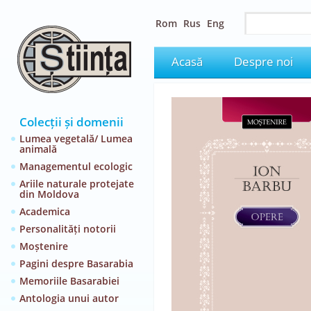
Rom
Rus
Eng
Acasă
Despre noi
Colecții și domenii
Lumea vegetală/ Lumea
animală
Managementul ecologic
Ariile naturale protejate
din Moldova
Academica
Personalități notorii
Moștenire
Pagini despre Basarabia
Memoriile Basarabiei
Antologia unui autor