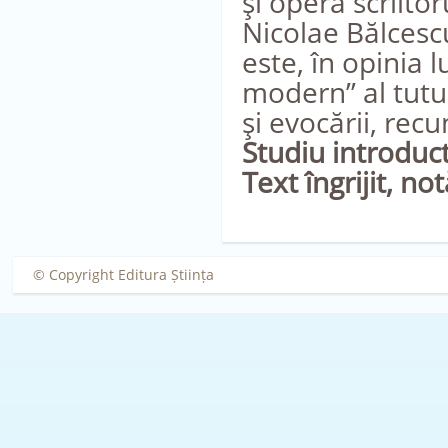
şi opera scriitor
Nicolae Bălcescu
este, în opinia 
modern” al tutur
şi evocării, recun
Studiu introduc
Text îngrijit, n
© Copyright Editura Știința