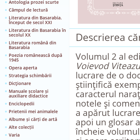
Antologia prozei scurte
Câmpul de lectură
Literatura din Basarabia.
Început de secol XXI
Literatura din Basarabia în
Descrierea căr
secolul XX
Literatura română din
Basarabia
Volumul 2 al ed
Poezia românească după
1945
Voievod Viteazu
Opera aperta
lucrare de o do
Strategia schimbării
ştiinţifică exem
Dicţionare
caracterul naraţi
Manuale școlare și
auxiliare didactice
notele şi comena
Enciclopedii
a apărut lucrare
Prietenii mei animalele
apoi un glosar al
Albume și cărți de artă
Alte colecții
încheie volumul
Varia