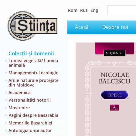
Rom
Rus
Eng
Acasă
Despre noi
Colecții și domenii
Lumea vegetală/ Lumea
animală
Managementul ecologic
Ariile naturale protejate
din Moldova
Academica
Personalități notorii
Moștenire
Pagini despre Basarabia
Memoriile Basarabiei
Antologia unui autor