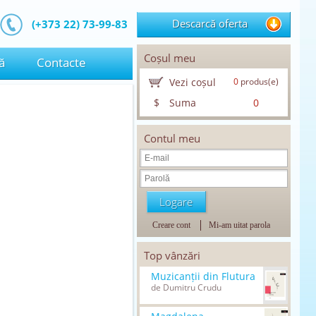
Descarcă oferta
(+373 22) 73-99-83
Coșul meu
ă
Contacte
Vezi coșul
0
produs(e)
$
Suma
0
Contul meu
Creare cont
Mi-am uitat parola
Top vânzări
Muzicanții din Flutura
de Dumitru Crudu