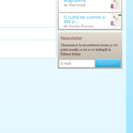
Magdalena
de Vlad Ioviță
O sumă de cuvinte și
alte p...
de Aureliu Busuioc
Newsletter
Abonează-te la newsletterul nostru și vei
primi noutăți cu tot ce se întâmplă la
Editura Știința