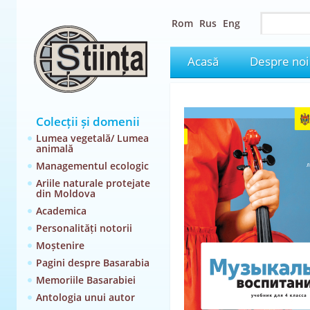
Rom
Rus
Eng
Acasă
Despre noi
Colecții și domenii
Lumea vegetală/ Lumea
animală
Managementul ecologic
Ariile naturale protejate
din Moldova
Academica
Personalități notorii
Moștenire
Pagini despre Basarabia
Memoriile Basarabiei
Antologia unui autor