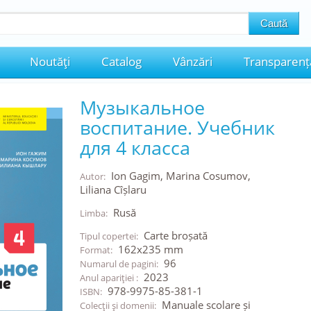
Noutăţi
Catalog
Vânzări
Transparenț
Музыкальное
воспитание. Учебник
для 4 класса
Ion Gagim, Marina Cosumov,
Autor:
Liliana Cîșlaru
Rusă
Limba:
Carte broșată
Tipul copertei:
162x235 mm
Format:
96
Numarul de pagini:
2023
Anul apariţiei :
978-9975-85-381-1
ISBN:
Manuale scolare și
Colecţii şi domenii: