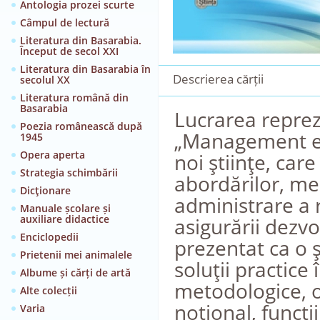
Antologia prozei scurte
Câmpul de lectură
Literatura din Basarabia.
Început de secol XXI
Literatura din Basarabia în
Descrierea cărții
secolul XX
Literatura română din
Basarabia
Lucrarea reprez
Poezia românească după
„Management ec
1945
Opera aperta
noi ştiinţe, car
Strategia schimbării
abordărilor, me
Dicţionare
administrare a r
Manuale școlare și
auxiliare didactice
asigurării dezv
Enciclopedii
prezentat ca o ş
Prietenii mei animalele
soluţii practice
Albume și cărți de artă
metodologice, ob
Alte colecții
noţional, funcţi
Varia