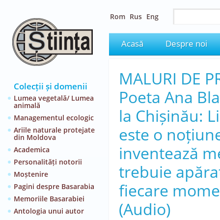
Rom
Rus
Eng
Acasă
Despre noi
MALURI DE P
Colecții și domenii
Poeta Ana Bl
Lumea vegetală/ Lumea
animală
la Chișinău: L
Managementul ecologic
este o noțiun
Ariile naturale protejate
din Moldova
inventează me
Academica
Personalități notorii
trebuie apăra
Moștenire
fiecare mome
Pagini despre Basarabia
Memoriile Basarabiei
(Audio)
Antologia unui autor