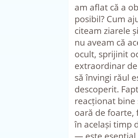
am aflat că a o
posibil? Cum aj
citeam ziarele ș
nu aveam că ace
ocult, sprijinit 
extraordinar de 
să învingi răul e
descoperit. Fap
reacționat bine 
oară de foarte,
în același timp 
— este esențial.