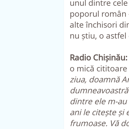
unul dintre cele
poporul român —
alte închisori di
nu știu, o astfe
Radio Chișinău:
o mică cititoare d
ziua, doamnă An
dumneavoastră d
dintre ele m-au 
ani le citește și 
frumoase. Vă do