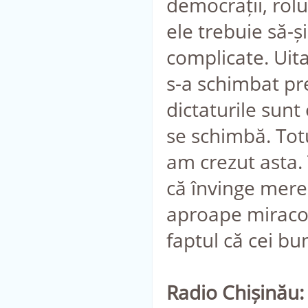
democrații, rol
ele trebuie să-ș
complicate. Uita
s-a schimbat pre
dictaturile sunt
se schimbă. Totu
am crezut asta. 
că învinge mereu
aproape miracol
faptul că cei bu
Radio Chișinău: