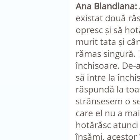
Ana Blandiana:
existat două răs
opresc și să ho
murit tata și câ
rămas singură. T
închisoare. De-a
să intre la înch
răspundă la toate
strânsesem o se
care el nu a mai 
hotărăsc atunci 
însămi, acestor 