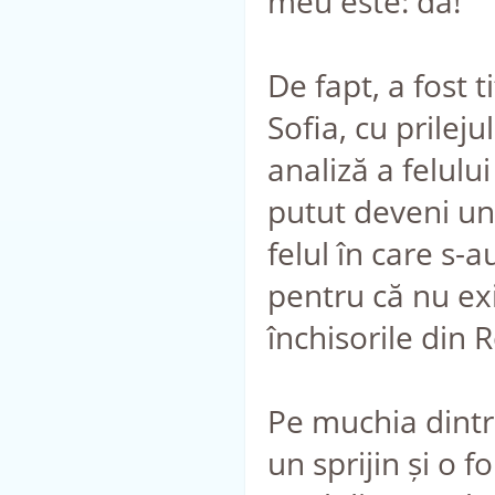
meu este: da!
De fapt, a fost t
Sofia, cu prilej
analiză a felulu
putut deveni un
felul în care s-a
pentru că nu exi
închisorile din 
Pe muchia dintr
un sprijin și o 