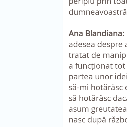
periplu prin to
dumneavoastră, 
Ana Blandiana:
adesea despre a
tratat de manipul
a funcționat tot
partea unor ide
să-mi hotărăsc 
să hotărăsc dacă
asum greutatea 
nasc după războ