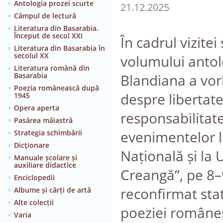
Antologia prozei scurte
21.12.2025
Câmpul de lectură
Literatura din Basarabia.
Început de secol XXI
În cadrul vizitei
Literatura din Basarabia în
secolul XX
volumului anto
Literatura română din
Basarabia
Blandiana a vor
Poezia românească după
despre libertate
1945
Opera aperta
responsabilitate
Pasărea măiastră
evenimentelor li
Strategia schimbării
Dicţionare
Națională și la 
Manuale școlare și
auxiliare didactice
Creangă”, pe 8–
Enciclopedii
reconfirmat sta
Albume și cărți de artă
Alte colecții
poeziei româneș
Varia