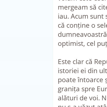
mergeam să cit
iau. Acum sunt 
că conține o sel
dumneavoastră e
optimist, cel p
Este clar că Re
istoriei ei din u
poate întoarce și
granița spre Eu
alături de voi. 
nu s-a văzut atâ