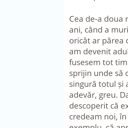
Cea de-a doua r
ani, când a mur
oricât ar părea
am devenit adult
fusesem tot tim
sprijin unde să 
singură totul și 
adevăr, greu. Da
descoperit că e
credeam noi, în
exemplu, că apro