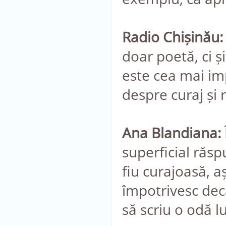
Radio Chișinău:
doar poetă, ci ș
este cea mai imp
despre curaj și 
Ana Blandiana:
superficial răsp
fiu curajoasă, 
împotrivesc decâ
să scriu o odă l