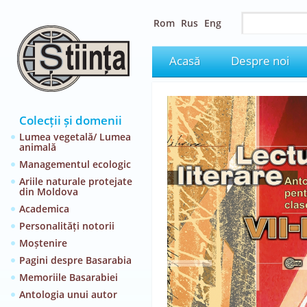
Rom
Rus
Eng
Acasă
Despre noi
Colecții și domenii
Lumea vegetală/ Lumea
animală
Managementul ecologic
Ariile naturale protejate
din Moldova
Academica
Personalități notorii
Moștenire
Pagini despre Basarabia
Memoriile Basarabiei
Antologia unui autor