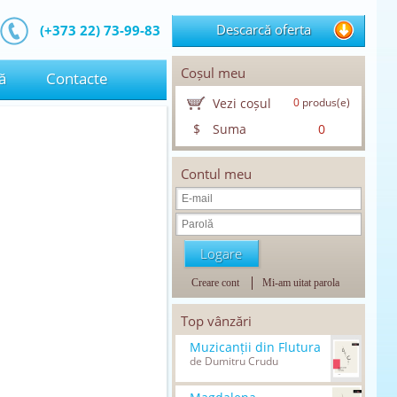
Descarcă oferta
(+373 22) 73-99-83
Coșul meu
ă
Contacte
Vezi coșul
0
produs(e)
$
Suma
0
Contul meu
Creare cont
Mi-am uitat parola
Top vânzări
Muzicanții din Flutura
de Dumitru Crudu