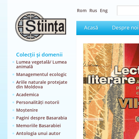
Rom
Rus
Eng
Acasă
Despre noi
Colecții și domenii
Lumea vegetală/ Lumea
animală
Managementul ecologic
Ariile naturale protejate
din Moldova
Academica
Personalități notorii
Moștenire
Pagini despre Basarabia
Memoriile Basarabiei
Antologia unui autor