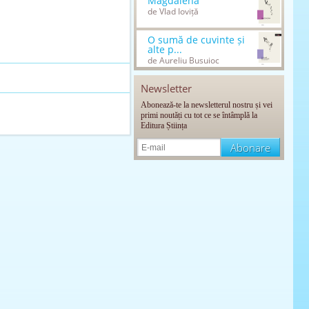
Magdalena
de Vlad Ioviță
O sumă de cuvinte și
alte p...
de Aureliu Busuioc
Newsletter
Abonează-te la newsletterul nostru și vei
primi noutăți cu tot ce se întâmplă la
Editura Știința