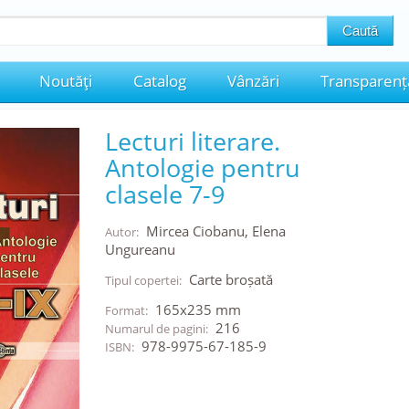
Noutăţi
Catalog
Vânzări
Transparenț
Lecturi literare.
Antologie pentru
clasele 7-9
Mircea Ciobanu, Elena
Autor:
Ungureanu
Carte broșată
Tipul copertei:
165x235 mm
Format:
216
Numarul de pagini:
978-9975-67-185-9
ISBN: