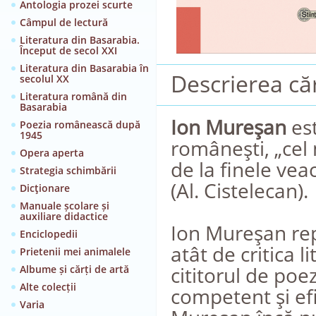
Antologia prozei scurte
Câmpul de lectură
Literatura din Basarabia.
Început de secol XXI
Literatura din Basarabia în
Descrierea căr
secolul XX
Literatura română din
Basarabia
Ion Mureşan
est
Poezia românească după
1945
româneşti, „cel
Opera aperta
de la finele vea
Strategia schimbării
(Al. Cistelecan).
Dicţionare
Manuale școlare și
auxiliare didactice
Ion Mureşan rep
Enciclopedii
atât de critica l
Prietenii mei animalele
cititorul de poe
Albume și cărți de artă
Alte colecții
competent şi efi
Varia