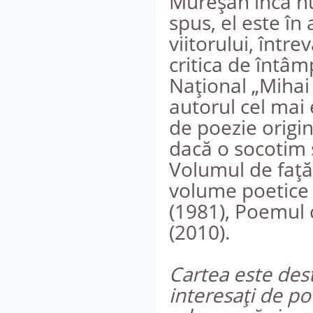
Mureşan încă nu 
spus, el este în
viitorului, între
critica de întâm
Naţional „Mihai
autorul cel mai
de poezie origin
dacă o socotim 
Volumul de faţă 
volume poetice o
(1981), Poemul c
(2010).
Cartea este dest
interesaţi de p