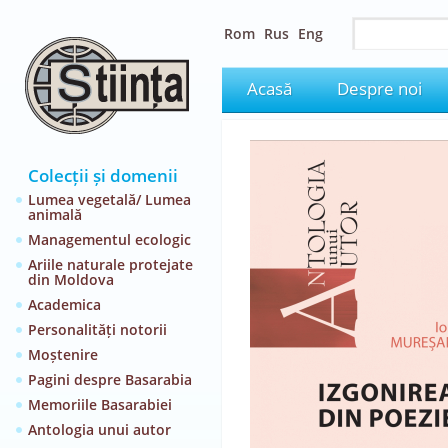
Rom
Rus
Eng
Acasă
Despre noi
Colecții și domenii
Lumea vegetală/ Lumea
animală
Managementul ecologic
Ariile naturale protejate
din Moldova
Academica
Personalități notorii
Moștenire
Pagini despre Basarabia
Memoriile Basarabiei
Antologia unui autor