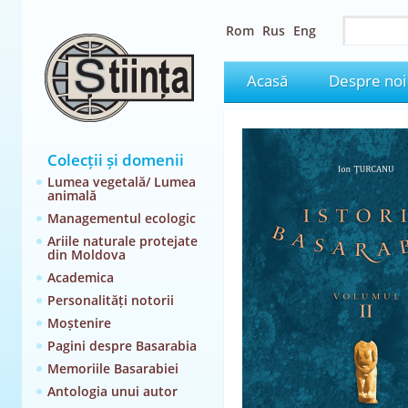
Rom
Rus
Eng
Acasă
Despre noi
Colecții și domenii
Lumea vegetală/ Lumea
animală
Managementul ecologic
Ariile naturale protejate
din Moldova
Academica
Personalități notorii
Moștenire
Pagini despre Basarabia
Memoriile Basarabiei
Antologia unui autor