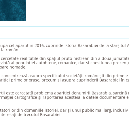
upă cel apărut în 2016, cuprinde istoria Basarabiei de la sfârșitul An
 la români.
 cercetate realitățile din spațiul pruto-nistrean din a doua jumătate 
iață al populației autohtone, romanice, dar și chestiunea prezenței
poare nomade.
 concentrează asupra specificului societății românești din primele s
ariției primelor orașe, precum și asupra cuprinderii Basarabiei în c
ărţii este cercetată problema apariţiei denumirii Basarabia, sarcină 
maţiei cartografice şi raportarea acesteia la datele documentare ex
torilor din domeniile istoriei, dar și unui public mai larg, inclusiv 
interesați de trecutul Basarabiei.