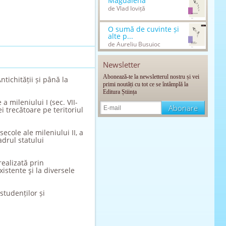
Magdalena
de Vlad Ioviță
O sumă de cuvinte și
alte p...
de Aureliu Busuioc
Newsletter
Abonează-te la newsletterul nostru și vei
tichității și până la
primi noutăți cu tot ce se întâmplă la
Editura Știința
a mileniului I (sec. VII-
 trecătoare pe teritoriul
ecole ale mileniului II, a
adrul statului
realizată prin
istente şi la diversele
studenților și