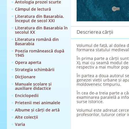
Antologia prozei scurte
Câmpul de lectură
Literatura din Basarabia.
Început de secol XXI
Literatura din Basarabia în
Descrierea cărții
secolul XX
Literatura română din
Basarabia
Volumul de față, al doilea d
formarea statului medieval
Poezia românească după
1945
În prima parte a cărții sunt
Opera aperta
X), mai cu seamă modul de v
respectiv a mai multor po
Strategia schimbării
În partea a doua autorul se
Dicţionare
genezei vieții urbane și ap
Manuale școlare și
moldovenesc timpuriu.
auxiliare didactice
În cea de-a treia parte a c
Enciclopedii
examinarea paralelă a infor
surse istorice.
Prietenii mei animalele
Albume și cărți de artă
Volumul este adresat cercetă
profesorilor, tuturor celor 
Alte colecții
Varia