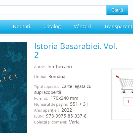
Noutăţi
Catalog
Vânzări
Transparenț
Istoria Basarabiei. Vol.
2
Ion Țurcanu
Autor:
Română
Limba:
Carte legată cu
Tipul copertei:
supracopertă
170x240 mm
Format:
551 + 31
Numarul de pagini:
2022
Anul apariţiei :
978-9975-85-337-8
ISBN:
Varia
Colecţii şi domenii: