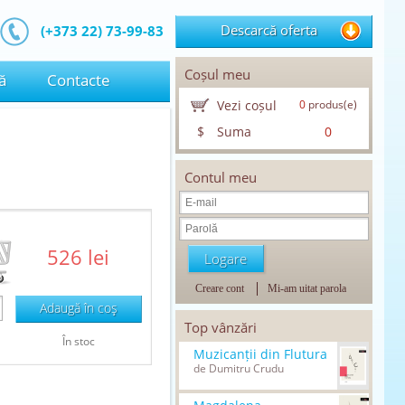
Descarcă oferta
(+373 22) 73-99-83
Coșul meu
ă
Contacte
Vezi coșul
0
produs(e)
$
Suma
0
Contul meu
526 lei
Creare cont
Mi-am uitat parola
Adaugă în coş
Top vânzări
În stoc
Muzicanții din Flutura
de Dumitru Crudu