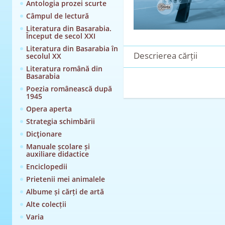
Antologia prozei scurte
Câmpul de lectură
Literatura din Basarabia.
Început de secol XXI
Literatura din Basarabia în
Descrierea cărții
secolul XX
Literatura română din
Basarabia
Poezia românească după
1945
Opera aperta
Strategia schimbării
Dicţionare
Manuale școlare și
auxiliare didactice
Enciclopedii
Prietenii mei animalele
Albume și cărți de artă
Alte colecții
Varia