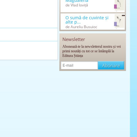
Magdalena
de Vlad Ioviță
O sumă de cuvinte și
alte p...
de Aureliu Busuioc
Newsletter
Abonează-te la newsletterul nostru și vei
primi noutăți cu tot ce se întâmplă la
Editura Știința