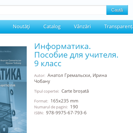
Noutăţi
Catalog
Vânzări
Transparenț
Информатика.
Пособие для учителя.
9 класс
Анатол Гремальски, Ирина
Autor:
Чобану
Carte broșată
Tipul copertei:
165x235 mm
Format:
190
Numarul de pagini:
978-9975-67-793-6
ISBN: