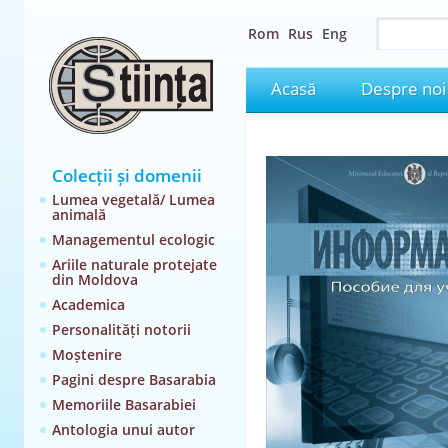
Rom
Rus
Eng
Acasă
Despre noi
Colecții și domenii
Lumea vegetală/ Lumea
animală
Managementul ecologic
Ariile naturale protejate
din Moldova
Academica
Personalități notorii
Moștenire
Pagini despre Basarabia
Memoriile Basarabiei
Antologia unui autor