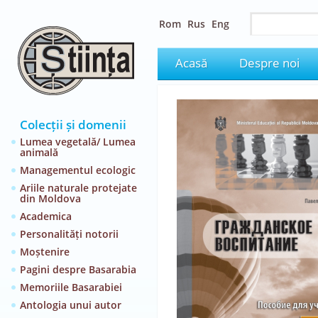
Rom
Rus
Eng
Acasă
Despre noi
Colecții și domenii
Lumea vegetală/ Lumea
animală
Managementul ecologic
Ariile naturale protejate
din Moldova
Academica
Personalități notorii
Moștenire
Pagini despre Basarabia
Memoriile Basarabiei
Antologia unui autor