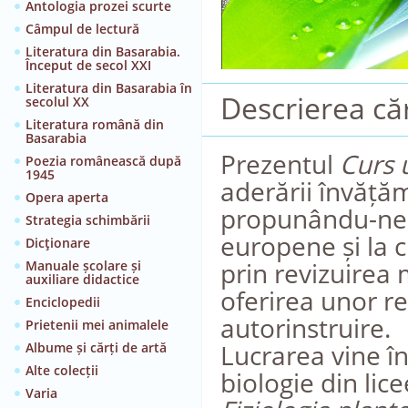
Antologia prozei scurte
Câmpul de lectură
Literatura din Basarabia.
Început de secol XXI
Literatura din Basarabia în
Descrierea căr
secolul XX
Literatura română din
Basarabia
Prezentul
Curs 
Poezia românească după
1945
aderării învățăm
Opera aperta
propunându-ne 
Strategia schimbării
europene și la c
Dicţionare
prin revizuirea
Manuale școlare și
auxiliare didactice
oferirea unor r
Enciclopedii
autorinstruire.
Prietenii mei animalele
Lucrarea vine în 
Albume și cărți de artă
Alte colecții
biologie din lic
Varia