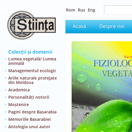
Rom
Rus
Eng
Acasă
Despre noi
Colecții și domenii
Lumea vegetală/ Lumea
animală
Managementul ecologic
Ariile naturale protejate
din Moldova
Academica
Personalități notorii
Moștenire
Pagini despre Basarabia
Memoriile Basarabiei
Antologia unui autor