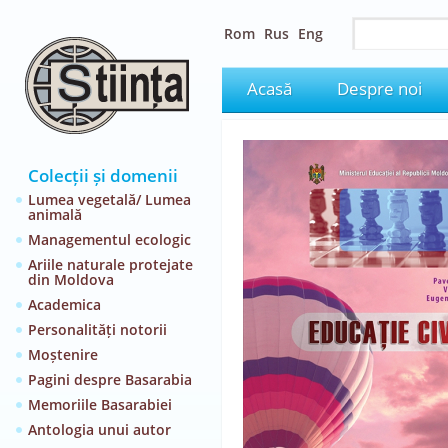
Rom
Rus
Eng
Acasă
Despre noi
Colecții și domenii
Lumea vegetală/ Lumea
animală
Managementul ecologic
Ariile naturale protejate
din Moldova
Academica
Personalități notorii
Moștenire
Pagini despre Basarabia
Memoriile Basarabiei
Antologia unui autor