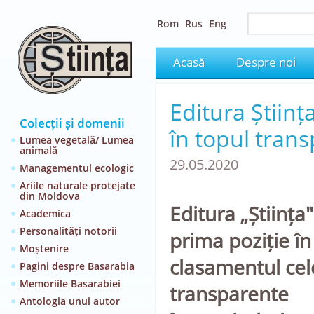
Rom
Rus
Eng
Acasă
Despre noi
Editura Științ
Colecții și domenii
în topul tran
Lumea vegetală/ Lumea
animală
29.05.2020
Managementul ecologic
Ariile naturale protejate
din Moldova
Editura „Știința
Academica
Personalități notorii
prima poziție în
Moștenire
clasamentul cel
Pagini despre Basarabia
Memoriile Basarabiei
transparente
Antologia unui autor