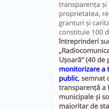
transparența și a
proprietatea, re
granturi și cari
constituie 100 d
întreprinderi sun
„Radiocomunicați
Ușoară” (40 de p
monitorizare a t
public
, semnat d
transparență a î
municipale și so
majoritar de st