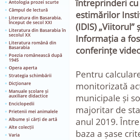
întreprinderi cu
Antologia prozei scurte
Câmpul de lectură
estimărilor Insti
Literatura din Basarabia.
Început de secol XXI
(IDIS) „Viitorul”
Literatura din Basarabia în
secolul XX
Informația a fos
Literatura română din
Basarabia
conferințe vide
Poezia românească după
1945
Opera aperta
Pentru calcular
Strategia schimbării
monitorizată act
Dicţionare
Manuale școlare și
municipale și so
auxiliare didactice
Enciclopedii
majoritar de st
Prietenii mei animalele
anul 2019. Între
Albume și cărți de artă
Alte colecții
baza a șase crit
Varia