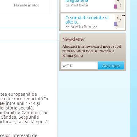
Magdalena
Nu este în stoc
de Vlad Ioviță
O sumă de cuvinte și
alte p...
de Aureliu Busuioc
Newsletter
Abonează-te la newsletterul nostru și vei
primi noutăți cu tot ce se întâmplă la
Editura Știința
tatea europeană de
te o lucrare redactată în
ae
) între anii 1714 şi
e istorie socială.
ui Dimitrie Cantemir, iar
 Cândea. Secţíunile
ărturar şi această operă
 celor interesați de