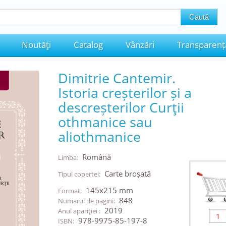
Noutăţi
Catalog
Vânzări
Transparenț
Dimitrie Cantemir.
Istoria creșterilor și a
descreșterilor Curţii
othmanice sau
aliothmanice
Română
Limba:
Carte broșată
Tipul copertei:
145x215 mm
Format:
848
Numarul de pagini:
2019
Anul apariţiei :
978-9975-85-197-8
ISBN: