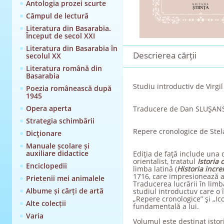
Antologia prozei scurte
Câmpul de lectură
Literatura din Basarabia.
Început de secol XXI
Literatura din Basarabia în
Descrierea cărții
secolul XX
Literatura română din
Basarabia
Studiu introductiv de Virg
Poezia românească după
1945
Opera aperta
Traducere de Dan SLUŞAN
Strategia schimbării
Repere cronologice de Ste
Dicţionare
Manuale școlare și
auxiliare didactice
Ediţia de faţă include una 
orientalist, tratatul
Istoria 
Enciclopedii
limba latină (
Historia inc
1716, care impresionează atâ
Prietenii mei animalele
Traducerea lucrării în limba
Albume și cărți de artă
studiul introductuv care o 
„Repere cronologice” şi „Ic
Alte colecții
fundamentală a lui.
Varia
Volumul este destinat istoric