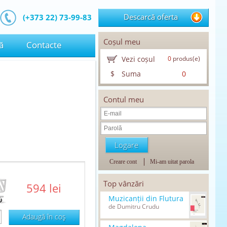
Descarcă oferta
(+373 22) 73-99-83
Coșul meu
ă
Contacte
Vezi coșul
0
produs(e)
$
Suma
0
Contul meu
Creare cont
Mi-am uitat parola
Top vânzări
594 lei
Muzicanții din Flutura
de Dumitru Crudu
Adaugă în coş