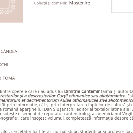
Moștenire
Colecţii şi domenii:
il CÂNDEA
SCHI
la TOMA
dintre operele care i-au adus lui
Dimitrie Cantemir
faima şi autori
creșterilor și a descreșterilor Curţii othmanice sau aliothmanice
. Es
rementorum et decrementorum Aulae othomanicae sive aliothmanic
t prin informaţie, cât şi prin interpretarea faptelor de cultură şi d
 română aparţine lui Dan Sluşanschi, editor al textelor latine ale l
însoţeşte e semnat de reputatul cantemirolog, academicianul Virgil
onografie”, care însoţesc volumul, completează informaţia despre c
ilor, cercetătorilor literari, jurnaliștilor, studenților și profesorilor,