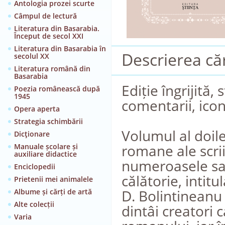
Antologia prozei scurte
Câmpul de lectură
Literatura din Basarabia.
Început de secol XXI
Literatura din Basarabia în
Descrierea căr
secolul XX
Literatura română din
Basarabia
Ediție îngrijită,
Poezia românească după
1945
comentarii, ico
Opera aperta
Strategia schimbării
Volumul al doile
Dicţionare
romane ale scrii
Manuale școlare și
auxiliare didactice
numeroasele sal
Enciclopedii
călătorie, intitu
Prietenii mei animalele
D. Bolintineanu 
Albume și cărți de artă
Alte colecții
dintâi creatori 
Varia