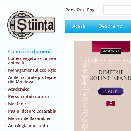
Rom
Rus
Eng
Acasă
Despre noi
Colecții și domenii
Lumea vegetală/ Lumea
animală
Managementul ecologic
Ariile naturale protejate
din Moldova
Academica
Personalități notorii
Moștenire
Pagini despre Basarabia
Memoriile Basarabiei
Antologia unui autor