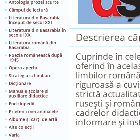
Antologia prozei scurte
Câmpul de lectură
Literatura din Basarabia.
Început de secol XXI
Literatura din Basarabia în
Descrierea căr
secolul XX
Literatura română din
Basarabia
Cuprinde în cele
Poezia românească după
1945
oferind în acela
Opera aperta
limbilor română 
Strategia schimbării
riguroasă a cuvi
Dicţionare
strictă actualita
Manuale școlare și
auxiliare didactice
ruseşti şi român
Enciclopedii
cadrelor didactic
Prietenii mei animalele
informare şi inst
Albume și cărți de artă
Alte colecții
Varia