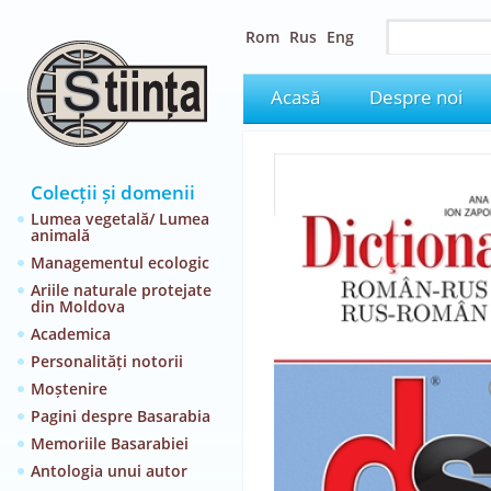
Rom
Rus
Eng
Acasă
Despre noi
Colecții și domenii
Lumea vegetală/ Lumea
animală
Managementul ecologic
Ariile naturale protejate
din Moldova
Academica
Personalități notorii
Moștenire
Pagini despre Basarabia
Memoriile Basarabiei
Antologia unui autor