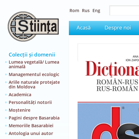
Rom
Rus
Eng
Acasă
Despre noi
Colecții și domenii
Lumea vegetală/ Lumea
animală
Managementul ecologic
Ariile naturale protejate
din Moldova
Academica
Personalități notorii
Moștenire
Pagini despre Basarabia
Memoriile Basarabiei
Antologia unui autor