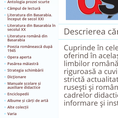
Antologia prozei scurte
Câmpul de lectură
Literatura din Basarabia.
Început de secol XXI
Literatura din Basarabia în
Descrierea căr
secolul XX
Literatura română din
Basarabia
Cuprinde în cele
Poezia românească după
1945
oferind în acela
Opera aperta
limbilor română 
Pasărea măiastră
riguroasă a cuvi
Strategia schimbării
strictă actualita
Dicţionare
Manuale școlare și
ruseşti şi român
auxiliare didactice
cadrelor didactic
Enciclopedii
informare şi inst
Albume și cărți de artă
Alte colecții
Varia