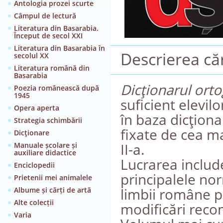
Antologia prozei scurte
Câmpul de lectură
Literatura din Basarabia.
Început de secol XXI
Literatura din Basarabia în
Descrierea căr
secolul XX
Literatura română din
Basarabia
Dicţionarul orto
Poezia românească după
1945
suficient elevilo
Opera aperta
în baza dicţion
Strategia schimbării
fixate de cea m
Dicţionare
II-a.
Manuale școlare și
auxiliare didactice
Lucrarea include
Enciclopedii
principalele nor
Prietenii mei animalele
limbii române p
Albume și cărți de artă
Alte colecții
modificări reco
Varia