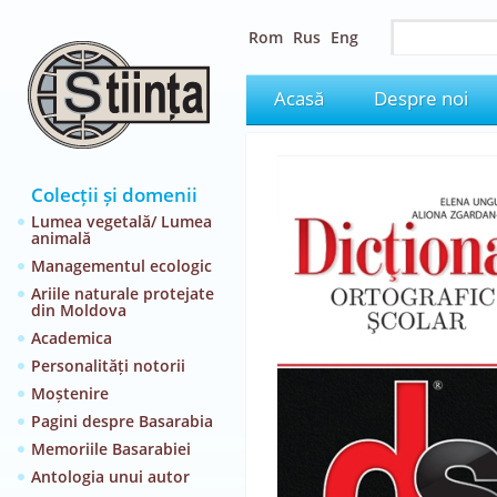
Rom
Rus
Eng
Acasă
Despre noi
Colecții și domenii
Lumea vegetală/ Lumea
animală
Managementul ecologic
Ariile naturale protejate
din Moldova
Academica
Personalități notorii
Moștenire
Pagini despre Basarabia
Memoriile Basarabiei
Antologia unui autor