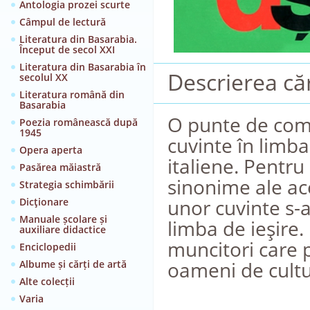
Antologia prozei scurte
Câmpul de lectură
Literatura din Basarabia.
Început de secol XXI
Literatura din Basarabia în
Descrierea căr
secolul XX
Literatura română din
Basarabia
O punte de comu
Poezia românească după
1945
cuvinte în limb
Opera aperta
italiene. Pentr
Pasărea măiastră
sinonime ale ace
Strategia schimbării
unor cuvinte s-a
Dicţionare
Manuale școlare și
limba de ieşire. 
auxiliare didactice
muncitori care pl
Enciclopedii
oameni de cultu
Albume și cărți de artă
Alte colecții
Varia