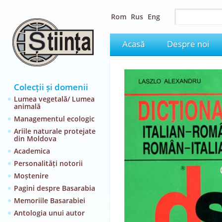
Rom
Rus
Eng
Acasă
Despre noi
Colecții și domenii
Lumea vegetală/ Lumea
animală
Managementul ecologic
Ariile naturale protejate
din Moldova
Academica
Personalități notorii
Moștenire
Pagini despre Basarabia
Memoriile Basarabiei
Antologia unui autor