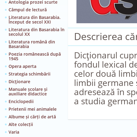
Antologia prozei scurte
Câmpul de lectură
Literatura din Basarabia.
Început de secol XXI
Literatura din Basarabia în
Descrierea căr
secolul XX
Literatura română din
Basarabia
Dicţionarul cupr
Poezia românească după
1945
fondul lexical 
Opera aperta
celor două limb
Strategia schimbării
limbii germane 
Dicţionare
adresează în spec
Manuale școlare și
auxiliare didactice
a studia german
Enciclopedii
Prietenii mei animalele
Albume și cărți de artă
Alte colecții
Varia