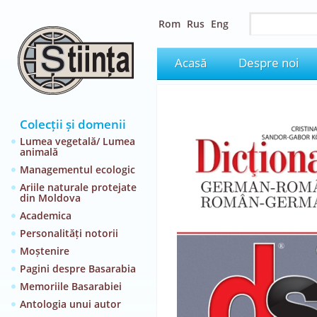
Rom
Rus
Eng
Acasă
Despre noi
Colecții și domenii
Lumea vegetală/ Lumea
animală
Managementul ecologic
Ariile naturale protejate
din Moldova
Academica
Personalități notorii
Moștenire
Pagini despre Basarabia
Memoriile Basarabiei
Antologia unui autor