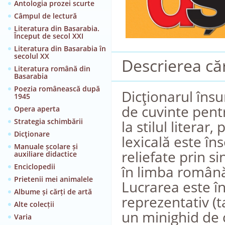
Antologia prozei scurte
Câmpul de lectură
Literatura din Basarabia.
Început de secol XXI
Literatura din Basarabia în
secolul XX
Descrierea căr
Literatura română din
Basarabia
Poezia românească după
Dicţionarul îns
1945
de cuvinte pent
Opera aperta
Strategia schimbării
la stilul literar
Dicţionare
lexicală este îns
Manuale școlare și
reliefate prin s
auxiliare didactice
Enciclopedii
în limba român
Prietenii mei animalele
Lucrarea este în
Albume și cărți de artă
reprezentativ (t
Alte colecții
un minighid de
Varia