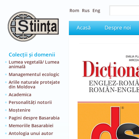
Rom
Rus
Eng
Acasă
Despre noi
Colecții și domenii
Lumea vegetală/ Lumea
animală
Managementul ecologic
Ariile naturale protejate
din Moldova
Academica
Personalități notorii
Moștenire
Pagini despre Basarabia
Memoriile Basarabiei
Antologia unui autor