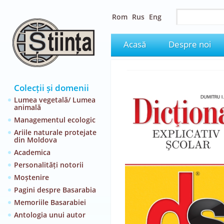
Rom
Rus
Eng
Acasă
Despre noi
Colecții și domenii
Lumea vegetală/ Lumea
animală
Managementul ecologic
Ariile naturale protejate
din Moldova
Academica
Personalități notorii
Moștenire
Pagini despre Basarabia
Memoriile Basarabiei
Antologia unui autor