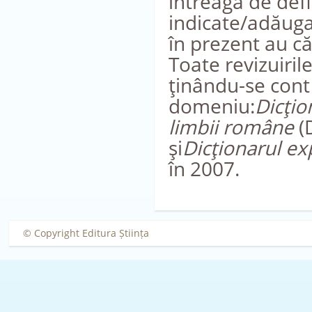
întreagă de defin
indicate/adăuga
în prezent au că
Toate revizuiri
ţinându-se cont 
domeniu:
Dicţio
limbii române
(D
şi
Dicţionarul exp
în 2007.
© Copyright Editura Știința