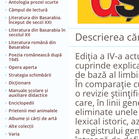
Antologia prozei scurte
Câmpul de lectură
Literatura din Basarabia.
Început de secol XXI
Literatura din Basarabia în
Descrierea căr
secolul XX
Literatura română din
Basarabia
Ediţia a IV-a ac
Poezia românească după
1945
cuprinde explica
Opera aperta
de bază al limb
Strategia schimbării
În comparaţie cu
Dicţionare
o revizie ştiinţi
Manuale școlare și
auxiliare didactice
care, în linii g
Enciclopedii
eliminate unele 
Prietenii mei animalele
lexical istoric, 
Albume și cărți de artă
Alte colecții
a registrului ge
Varia