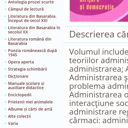
Antologia prozei scurte
Câmpul de lectură
Literatura din Basarabia.
Început de secol XXI
Literatura din Basarabia în
Descrierea căr
secolul XX
Literatura română din
Basarabia
Volumul include
Poezia românească după
1945
teoriilor admini
Opera aperta
administrarea; A
Strategia schimbării
Administrarea şi
Dicţionare
problema admini
Manuale școlare și
auxiliare didactice
Administrarea ob
Enciclopedii
interacţiune soc
Prietenii mei animalele
administrare re
Albume și cărți de artă
Alte colecții
cârmaci: admini
Varia