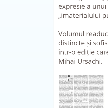
expresie a unui
„imaterialului pu
Volumul readuce
distincte și sof
într-o ediție ca
Mihai Ursachi.