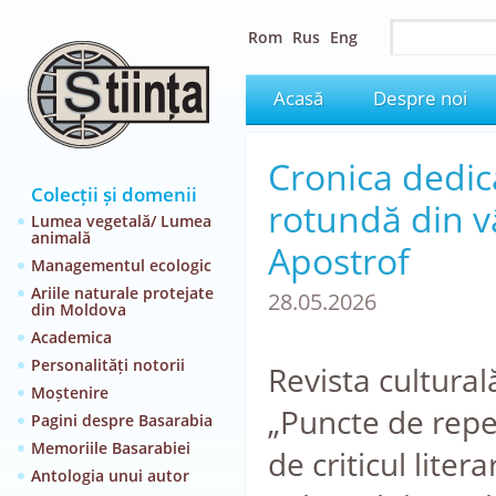
Rom
Rus
Eng
Acasă
Despre noi
Cronica dedica
Colecții și domenii
rotundă din vâ
Lumea vegetală/ Lumea
animală
Apostrof
Managementul ecologic
Ariile naturale protejate
28.05.2026
din Moldova
Academica
Personalități notorii
Revista cultural
Moștenire
„Puncte de repe
Pagini despre Basarabia
Memoriile Basarabiei
de criticul lite
Antologia unui autor