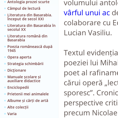
volumului anto
Antologia prozei scurte
Câmpul de lectură
vârful unui ac
d
Literatura din Basarabia.
Început de secol XXI
colaborare cu Edi
Literatura din Basarabia în
secolul XX
Lucian Vasiliu.
Literatura română din
Basarabia
Poezia românească după
Textul evidenți
1945
Opera aperta
poeziei lui Miha
Strategia schimbării
poet al rafinamen
Dicţionare
Manuale școlare și
cărui operă „lec
auxiliare didactice
Enciclopedii
sporesc”. Croni
Prietenii mei animalele
perspective cri
Albume și cărți de artă
Alte colecții
precum Nicolae 
Varia