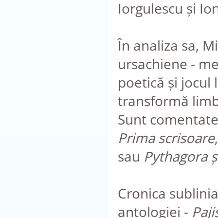
Iorgulescu și Io
În analiza sa, 
ursachiene - mel
poetică și jocul 
transformă limbaj
Sunt comentate
Prima scrisoare
sau
Pythagora și
Cronica sublinia
antologiei -
Paji