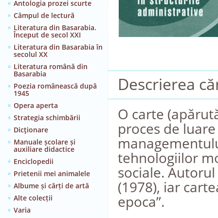
Antologia prozei scurte
Câmpul de lectură
Literatura din Basarabia.
Început de secol XXI
Literatura din Basarabia în
secolul XX
Literatura română din
Basarabia
Descrierea căr
Poezia românească după
1945
Opera aperta
O carte (apărută
Strategia schimbării
proces de luare 
Dicţionare
managementului ş
Manuale școlare și
auxiliare didactice
tehnologiilor mo
Enciclopedii
sociale. Autorul
Prietenii mei animalele
(1978), iar cart
Albume și cărți de artă
epoca”.
Alte colecții
Varia