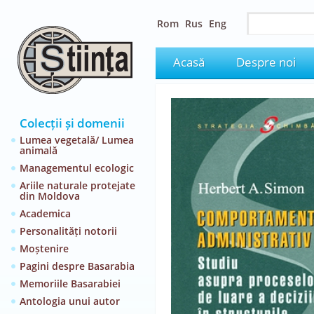
Rom
Rus
Eng
Acasă
Despre noi
Colecții și domenii
Lumea vegetală/ Lumea
animală
Managementul ecologic
Ariile naturale protejate
din Moldova
Academica
Personalități notorii
Moștenire
Pagini despre Basarabia
Memoriile Basarabiei
Antologia unui autor