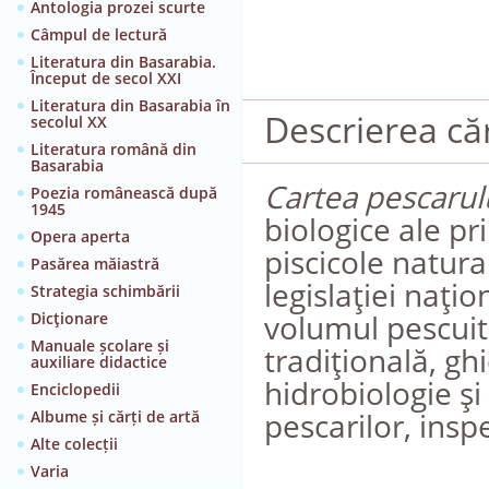
Antologia prozei scurte
Câmpul de lectură
Literatura din Basarabia.
Început de secol XXI
Literatura din Basarabia în
Descrierea căr
secolul XX
Literatura română din
Basarabia
Cartea pescarul
Poezia românească după
1945
biologice ale pr
Opera aperta
piscicole natura
Pasărea măiastră
legislaţiei naţio
Strategia schimbării
volumul pescuit
Dicţionare
Manuale școlare și
tradiţională, ghi
auxiliare didactice
hidrobiologie şi
Enciclopedii
pescarilor, insp
Albume și cărți de artă
Alte colecții
Varia