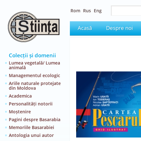
Rom
Rus
Eng
Acasă
Despre noi
Colecții și domenii
Lumea vegetală/ Lumea
animală
Managementul ecologic
Ariile naturale protejate
din Moldova
Academica
Personalități notorii
Moștenire
Pagini despre Basarabia
Memoriile Basarabiei
Antologia unui autor