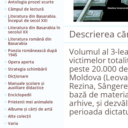
Antologia prozei scurte
Câmpul de lectură
Literatura din Basarabia.
Început de secol XXI
Literatura din Basarabia în
Descrierea căr
secolul XX
Literatura română din
Basarabia
Volumul al 3-lea
Poezia românească după
1945
victimelor tota
Opera aperta
peste 20.000 de
Strategia schimbării
Moldova (Leova,
Dicţionare
Rezina, Sângerei
Manuale școlare și
auxiliare didactice
bază de material
Enciclopedii
arhive, și dezvă
Prietenii mei animalele
perioada dictat
Albume și cărți de artă
Alte colecții
Varia