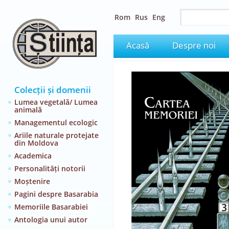
Rom
Rus
Eng
Acasă
Despre noi
Colecții și domenii
Lumea vegetală/ Lumea
animală
Managementul ecologic
Ariile naturale protejate
din Moldova
Academica
Personalități notorii
Moștenire
Pagini despre Basarabia
Memoriile Basarabiei
Antologia unui autor