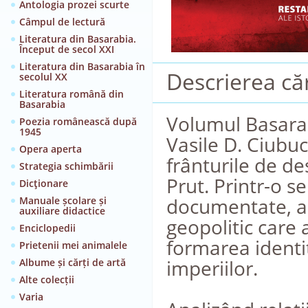
Antologia prozei scurte
Câmpul de lectură
Literatura din Basarabia.
Început de secol XXI
Literatura din Basarabia în
Descrierea căr
secolul XX
Literatura română din
Basarabia
Volumul Basarabi
Poezia românească după
1945
Vasile D. Ciubu
Opera aperta
frânturile de de
Strategia schimbării
Prut. Printr-o se
Dicţionare
documentate, aut
Manuale școlare și
auxiliare didactice
geopolitic care 
Enciclopedii
formarea identit
Prietenii mei animalele
imperiilor.
Albume și cărți de artă
Alte colecții
Varia