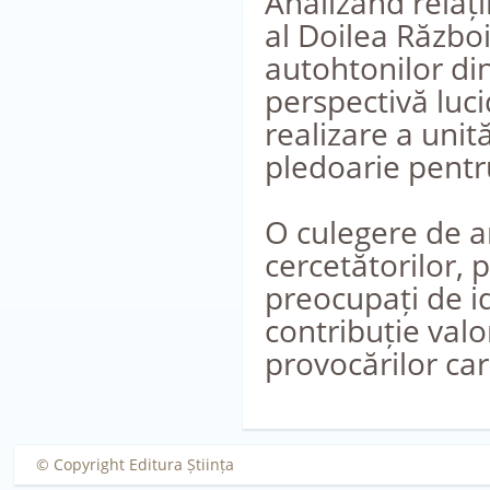
Analizând relați
al Doilea Război
autohtonilor din
perspectivă luc
realizare a unit
pledoarie pentru
O culegere de art
cercetătorilor, p
preocupați de i
contribuție valo
provocărilor ca
© Copyright Editura Știința