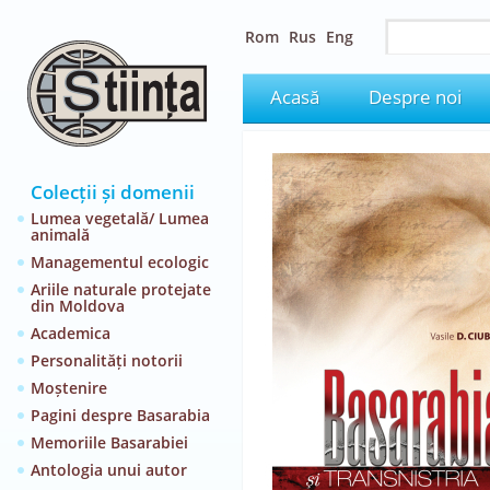
Rom
Rus
Eng
Acasă
Despre noi
Colecții și domenii
Lumea vegetală/ Lumea
animală
Managementul ecologic
Ariile naturale protejate
din Moldova
Academica
Personalități notorii
Moștenire
Pagini despre Basarabia
Memoriile Basarabiei
Antologia unui autor