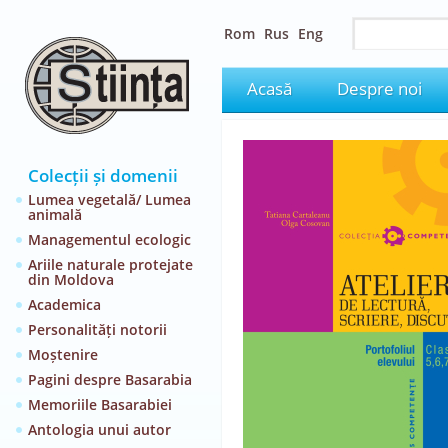
Rom
Rus
Eng
Acasă
Despre noi
Colecții și domenii
Lumea vegetală/ Lumea
animală
Managementul ecologic
Ariile naturale protejate
din Moldova
Academica
Personalități notorii
Moștenire
Pagini despre Basarabia
Memoriile Basarabiei
Antologia unui autor