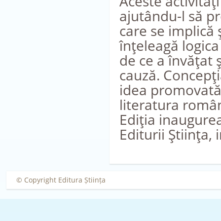
Aceste activităţ
ajutându-l să p
care se implică 
înţeleagă logica
de ce a învăţat 
cauză. Concepţia
idea promovată 
literatura român
Ediţia inaugurea
Editurii Ştiinţa
© Copyright Editura Știința