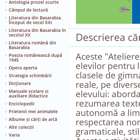
Antologia prozei scurte
Câmpul de lectură
Literatura din Basarabia.
Început de secol XXI
Literatura din Basarabia în
Descrierea căr
secolul XX
Literatura română din
Basarabia
Aceste "Ateliere
Poezia românească după
1945
elevilor pentru l
Opera aperta
clasele de gimn
Strategia schimbării
reale, pe diver
Dicţionare
elevului: aborda
Manuale școlare și
auxiliare didactice
rezumarea textel
Enciclopedii
autonomă a limbi
Prietenii mei animalele
respectarea nor
Albume și cărți de artă
Alte colecții
gramaticale, stil
Varia