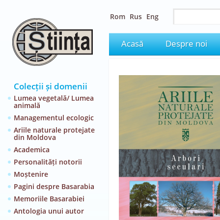
Rom
Rus
Eng
Acasă
Despre noi
Colecții și domenii
Lumea vegetală/ Lumea
animală
Managementul ecologic
Ariile naturale protejate
din Moldova
Academica
Personalități notorii
Moștenire
Pagini despre Basarabia
Memoriile Basarabiei
Antologia unui autor