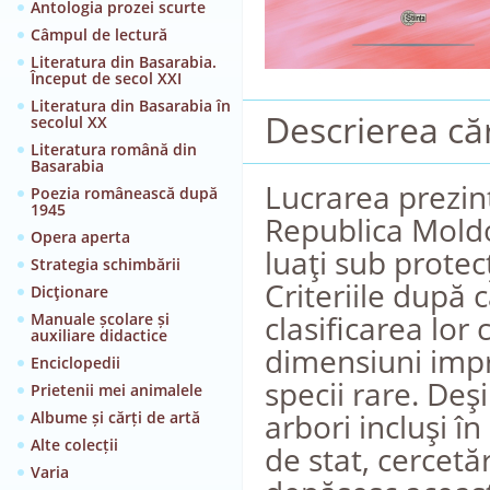
Antologia prozei scurte
Câmpul de lectură
Literatura din Basarabia.
Început de secol XXI
Literatura din Basarabia în
Descrierea căr
secolul XX
Literatura română din
Basarabia
Lucrarea prezint
Poezia românească după
1945
Republica Moldo
Opera aperta
luaţi sub protecţ
Strategia schimbării
Criteriile după c
Dicţionare
clasificarea lor
Manuale școlare și
auxiliare didactice
dimensiuni impr
Enciclopedii
specii rare. Deş
Prietenii mei animalele
arbori incluşi î
Albume și cărți de artă
Alte colecții
de stat, cercetă
Varia