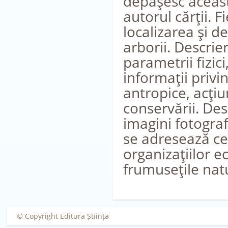
depăşesc această
autorul cărţii. 
localizarea şi d
arborii. Descri
parametrii fizic
informaţii privi
antropice, acţiu
conservării. Des
imagini fotograf
se adresează cer
organizaţiilor ec
frumuseţile natu
© Copyright Editura Știința