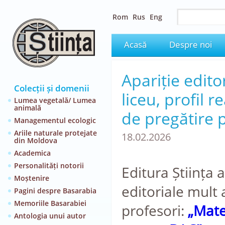
Rom
Rus
Eng
Acasă
Despre noi
Apariție edito
Colecții și domenii
liceu, profil 
Lumea vegetală/ Lumea
animală
de pregătire 
Managementul ecologic
Ariile naturale protejate
18.02.2026
din Moldova
Academica
Personalități notorii
Editura Știința 
Moștenire
editoriale mult 
Pagini despre Basarabia
Memoriile Basarabiei
profesori:
„Mate
Antologia unui autor