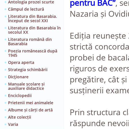
pentru BAC”
, s
Antologia prozei scurte
Câmpul de lectură
Nazaria și Ovid
Literatura din Basarabia.
Început de secol XXI
Literatura din Basarabia în
secolul XX
Ediția reunește 
Literatura română din
Basarabia
strictă concorda
Poezia românească după
probei de bacal
1945
Opera aperta
riguros de exers
Strategia schimbării
pregătire, cât 
Dicţionare
Manuale școlare și
susținerii exam
auxiliare didactice
Enciclopedii
Prietenii mei animalele
Prin structura c
Albume și cărți de artă
Alte colecții
răspunde nevoii 
Varia