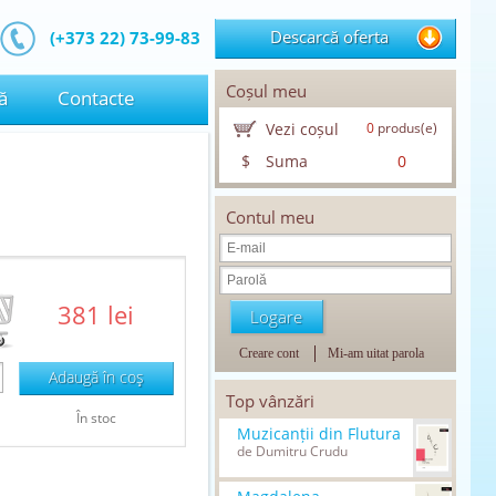
Descarcă oferta
(+373 22) 73-99-83
Coșul meu
ă
Contacte
Vezi coșul
0
produs(e)
$
Suma
0
Contul meu
381 lei
Creare cont
Mi-am uitat parola
Adaugă în coş
Top vânzări
În stoc
Muzicanții din Flutura
de Dumitru Crudu