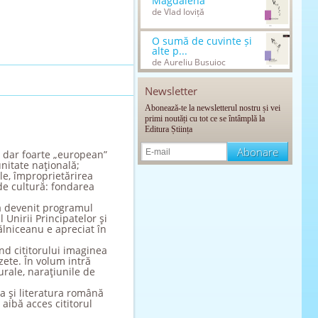
Magdalena
de Vlad Ioviță
O sumă de cuvinte și
alte p...
de Aureliu Busuioc
Newsletter
Abonează-te la newsletterul nostru și vei
primi noutăți cu tot ce se întâmplă la
Editura Știința
 dar foarte „european”
nitate naţională;
ale, împroprietărirea
 de cultură: fondarea
 devenit programul
 Unirii Principatelor şi
ălniceanu e apreciat în
ind cititorului imaginea
azete. În volum intră
urale, naraţiunile de
ia şi literatura română
 aibă acces cititorul