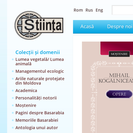
Rom
Rus
Eng
Acasă
Despre noi
Colecții și domenii
Lumea vegetală/ Lumea
animală
Managementul ecologic
Ariile naturale protejate
din Moldova
Academica
Personalități notorii
Moștenire
Pagini despre Basarabia
Memoriile Basarabiei
Antologia unui autor