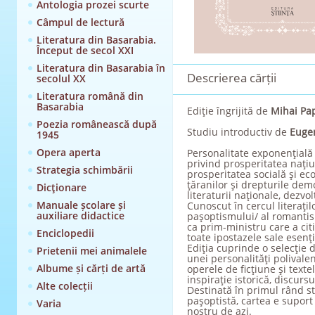
Antologia prozei scurte
Câmpul de lectură
Literatura din Basarabia.
Început de secol XXI
Literatura din Basarabia în
Descrierea cărții
secolul XX
Literatura română din
Basarabia
Ediţie îngrijită de
Mihai Pa
Poezia românească după
Studiu introductiv de
Euge
1945
Opera aperta
Personalitate exponenţială
privind prosperitatea naţiu
Strategia schimbării
prosperitatea socială şi eco
ţăranilor şi drepturile dem
Dicţionare
literaturii naţionale, dezvolt
Manuale școlare și
Cunoscut în cercul literaţilo
auxiliare didactice
paşoptismului/ al romantismu
ca prim-ministru care a ci
Enciclopedii
toate ipostazele sale esenţial
Ediţia cuprinde o selecţie d
Prietenii mei animalele
unei personalităţi polivalent
Albume și cărți de artă
operele de ficţiune şi text
inspiraţie istorică, discursu
Alte colecții
Destinată în primul rând stu
paşoptistă, cartea e suport 
Varia
nostru de azi.