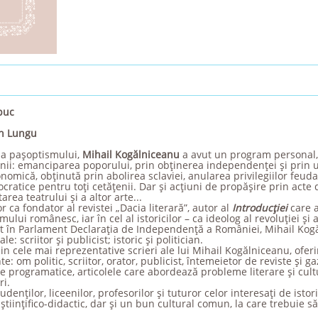
puc
n Lungu
 a paşoptismului,
Mihail Kogălniceanu
a avut un program personal,
nii: emanciparea poporului, prin obţinerea independenţei şi prin u
nomică, obţinută prin abolirea sclaviei, anularea privilegiilor feud
ocratice pentru toţi cetăţenii. Dar şi acţiuni de propăşire prin acte
area teatrului şi a altor arte...
r ca fondator al revistei „Dacia literară”, autor al
Introducţiei
care a
lui românesc, iar în cel al istoricilor – ca ideolog al revoluţiei şi al
tit în Parlament Declaraţia de Independenţă a României, Mihail Kog
e: scriitor şi publicist; istoric şi politician.
in cele mai reprezentative scrieri ale lui Mihail Kogălniceanu, ofer
e: om politic, scriitor, orator, publicist, întemeietor de reviste şi g
ele programatice, articolele care abordează probleme literare şi cult
ri.
denţilor, liceenilor, profesorilor şi tuturor celor interesaţi de istor
ştiinţifico-didactic, dar şi un bun cultural comun, la care trebuie să