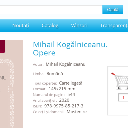
Noutăţi
Catalog
Vânzări
Transparenț
Mihail Kogălniceanu.
Opere
Mihail Kogălniceanu
Autor:
Română
Limba:
Carte legată
Tipul copertei:
145x215 mm
Format:
544
Numarul de pagini:
2020
Anul apariţiei :
978-9975-85-217-3
ISBN:
Moștenire
Colecţii şi domenii: