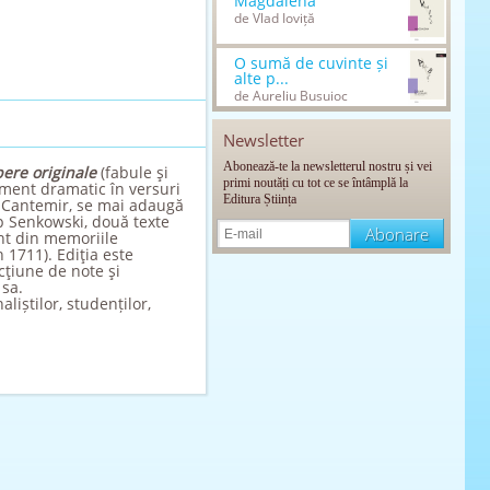
Magdalena
de Vlad Ioviță
O sumă de cuvinte și
alte p...
de Aureliu Busuioc
Newsletter
Abonează-te la newsletterul nostru și vei
ere originale
(fabule şi
primi noutăți cu tot ce se întâmplă la
gment dramatic în versuri
Editura Știința
oh Cantemir, se mai adaugă
 Senkowski, două texte
ent din memoriile
 1711). Ediţia este
cţiune de note şi
 sa.
aliștilor, studenților,