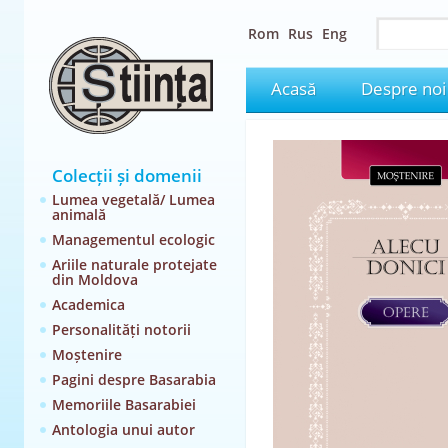
Rom
Rus
Eng
Acasă
Despre noi
Colecții și domenii
Lumea vegetală/ Lumea
animală
Managementul ecologic
Ariile naturale protejate
din Moldova
Academica
Personalități notorii
Moștenire
Pagini despre Basarabia
Memoriile Basarabiei
Antologia unui autor