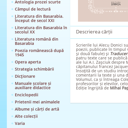
Antologia prozei scurte
Câmpul de lectură
Literatura din Basarabia.
Început de secol XXI
Literatura din Basarabia în
Descrierea cărții
secolul XX
Literatura română din
Basarabia
Scrierile lui Alecu Donici 
poezii, publicate în timpul
Poezia românească după
şi două fabule) şi
Traducer
1945
patru texte care se public
Opera aperta
ale lui A.I. Zaşciuk despre
căpitanului francez Jacques
Strategia schimbării
însoţită de un studiu intro
comentarii la texte şi una 
Dicţionare
Volumul, ca și întreaga Colec
Manuale școlare și
profesorilor și elevilor, cel
auxiliare didactice
Ediție îngrijită de
Mihai Pa
Enciclopedii
Prietenii mei animalele
Albume și cărți de artă
Alte colecții
Varia