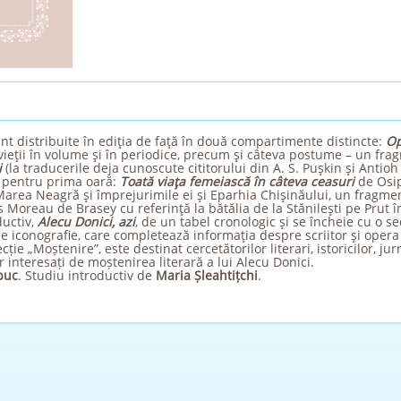
sunt distribuite în ediţia de faţă în două compartimente distincte:
Op
 vieţii în volume şi în periodice, precum şi câteva postume – un fra
i
(la traducerile deja cunoscute cititorului din A. S. Puşkin şi Anti
ă pentru prima oară:
Toată viaţa femeiască în câteva ceasuri
de Osip
 Marea Neagră şi împrejurimile ei şi Eparhia Chişinăului, un fragm
 Moreau de Brasey cu referinţă la bătălia de la Stănileşti pe Prut în
ductiv,
Alecu Donici, azi
, de un tabel cronologic şi se încheie cu o se
de iconografie, care completează informaţia despre scriitor şi opera
ție „Moștenire”, este destinat cercetătorilor literari, istoricilor, jurn
or interesați de moștenirea literară a lui Alecu Donici.
puc
. Studiu introductiv de
Maria Șleahtițchi
.