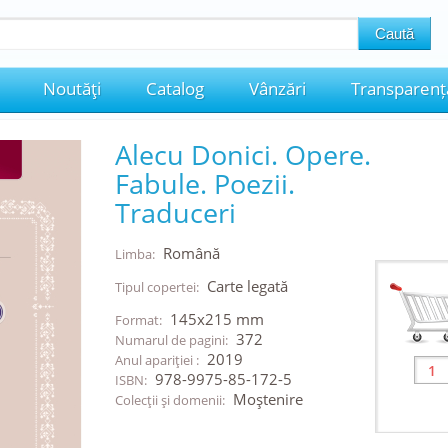
Noutăţi
Catalog
Vânzări
Transparenț
Alecu Donici. Opere.
Fabule. Poezii.
Traduceri
Română
Limba:
Carte legată
Tipul copertei:
145x215 mm
Format:
372
Numarul de pagini:
2019
Anul apariţiei :
978-9975-85-172-5
ISBN:
Moştenire
Colecţii şi domenii: