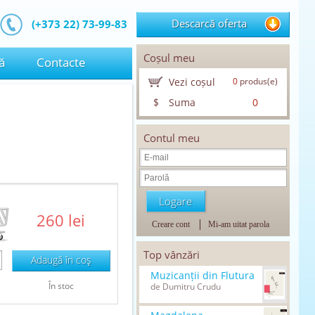
Descarcă oferta
(+373 22) 73-99-83
Coșul meu
ă
Contacte
Vezi coșul
0
produs(e)
$
Suma
0
Contul meu
260 lei
Creare cont
Mi-am uitat parola
Top vânzări
Adaugă în coş
Muzicanții din Flutura
În stoc
de Dumitru Crudu