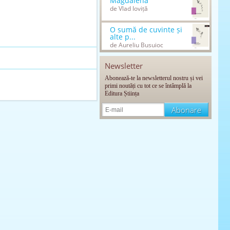
Magdalena
de Vlad Ioviță
O sumă de cuvinte și
alte p...
de Aureliu Busuioc
Newsletter
Abonează-te la newsletterul nostru și vei
primi noutăți cu tot ce se întâmplă la
Editura Știința