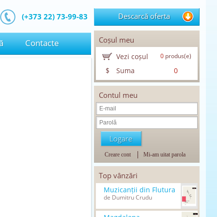
Descarcă oferta
(+373 22) 73-99-83
Coșul meu
ă
Contacte
Vezi coșul
0
produs(e)
$
Suma
0
Contul meu
Creare cont
Mi-am uitat parola
Top vânzări
Muzicanții din Flutura
de Dumitru Crudu