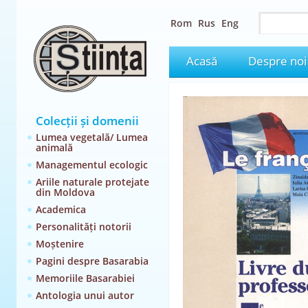
Rom
Rus
Eng
Acasă
Despre noi
Colecții și domenii
Lumea vegetală/ Lumea
animală
Managementul ecologic
Ariile naturale protejate
din Moldova
Academica
Personalități notorii
Moștenire
Pagini despre Basarabia
Memoriile Basarabiei
Antologia unui autor