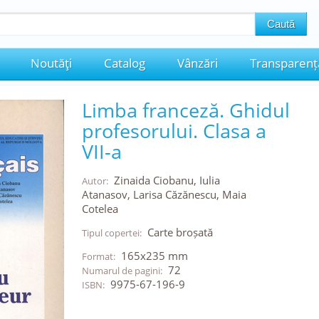
Noutăţi
Catalog
Vânzări
Transparenț
Limba franceză. Ghidul
profesorului. Clasa a
VII-a
Zinaida Ciobanu, Iulia
Autor:
Atanasov, Larisa Căzănescu, Maia
Cotelea
Carte broșată
Tipul copertei:
165x235 mm
Format:
72
Numarul de pagini:
9975-67-196-9
ISBN: